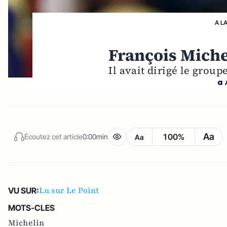
A L
François Miche
Il avait dirigé le grou
Aa
100%
Écoutez cet article
0:00min
Aa
Lu sur Le Point
VU SUR:
MOTS-CLES
Michelin