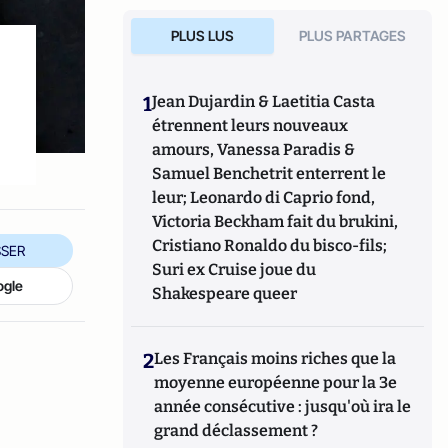
PLUS LUS
PLUS PARTAGES
1
Jean Dujardin & Laetitia Casta
étrennent leurs nouveaux
amours, Vanessa Paradis &
Samuel Benchetrit enterrent le
leur; Leonardo di Caprio fond,
Victoria Beckham fait du brukini,
Cristiano Ronaldo du bisco-fils;
SER
Suri ex Cruise joue du
ogle
Shakespeare queer
2
Les Français moins riches que la
moyenne européenne pour la 3e
année consécutive : jusqu'où ira le
grand déclassement ?