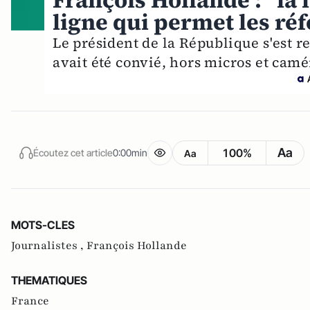
François Hollande : "la l
ligne qui permet les ré
Le président de la République s'est re
avait été convié, hors micros et camé
Aa
100%
Écoutez cet article
0:00min
Aa
MOTS-CLES
Journalistes ,
François Hollande
THEMATIQUES
France