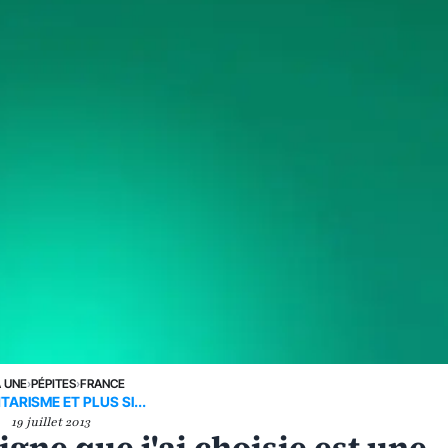
A UNE
›
PÉPITES
›
FRANCE
ARISME ET PLUS SI...
19 juillet 2013