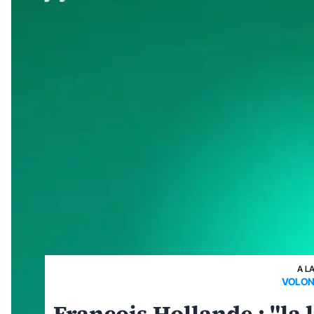
A L
VOLONT