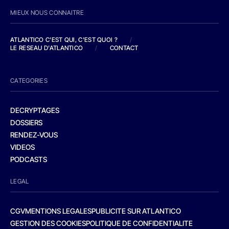
MIEUX NOUS CONNAITRE
ATLANTICO C'EST QUI, C'EST QUOI ?
/
LE RESEAU D'ATLANTICO
/
CONTACT
CATEGORIES
DECRYPTAGES
DOSSIERS
RENDEZ-VOUS
VIDEOS
PODCASTS
LEGAL
CGV
MENTIONS LEGALES
PUBLICITE SUR ATLANTICO
GESTION DES COOKIES
POLITIQUE DE CONFIDENTIALITE