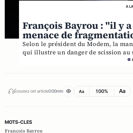
A L
François Bayrou : "il y 
menace de fragmentatio
Selon le président du Modem, la man
qui illustre un danger de scission au 
Aa
100%
Écoutez cet article
0:00min
Aa
MOTS-CLES
François Bayrou