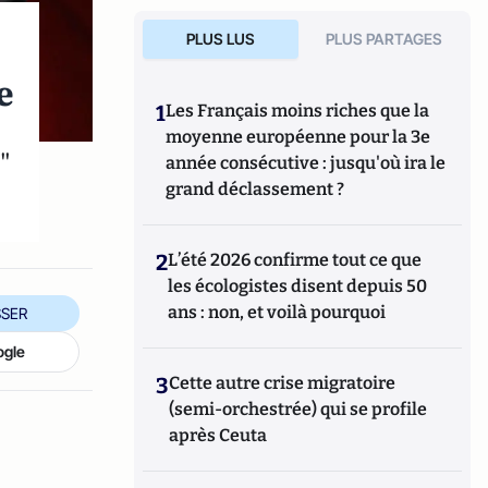
PLUS LUS
PLUS PARTAGES
e
1
Les Français moins riches que la
moyenne européenne pour la 3e
"
année consécutive : jusqu'où ira le
grand déclassement ?
2
L’été 2026 confirme tout ce que
les écologistes disent depuis 50
ans : non, et voilà pourquoi
SER
ogle
3
Cette autre crise migratoire
(semi-orchestrée) qui se profile
après Ceuta