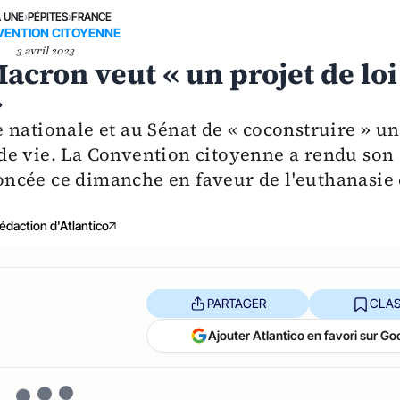
A UNE
›
PÉPITES
›
FRANCE
ENTION CITOYENNE
3 avril 2023
acron veut « un projet de loi
»
 nationale et au Sénat de « coconstruire » un
in de vie. La Convention citoyenne a rendu son
ononcée ce dimanche en faveur de l'euthanasie 
édaction d'Atlantico
PARTAGER
CLAS
Ajouter Atlantico en favori sur Go