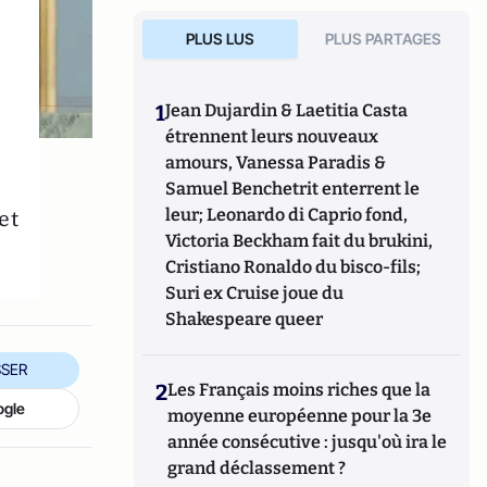
PLUS LUS
PLUS PARTAGES
1
Jean Dujardin & Laetitia Casta
étrennent leurs nouveaux
amours, Vanessa Paradis &
Samuel Benchetrit enterrent le
et
leur; Leonardo di Caprio fond,
Victoria Beckham fait du brukini,
Cristiano Ronaldo du bisco-fils;
Suri ex Cruise joue du
Shakespeare queer
SER
2
Les Français moins riches que la
ogle
moyenne européenne pour la 3e
année consécutive : jusqu'où ira le
grand déclassement ?