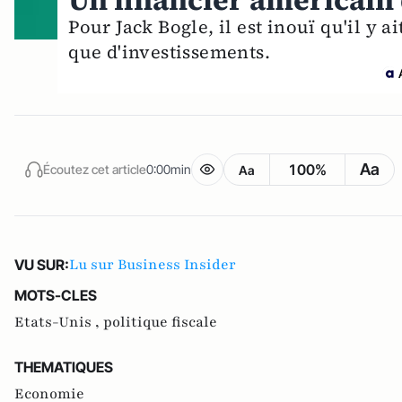
Un financier américain 
Pour Jack Bogle, il est inouï qu'il y a
que d'investissements.
Aa
100%
Écoutez cet article
0:00min
Aa
Lu sur Business Insider
VU SUR:
MOTS-CLES
Etats-Unis ,
politique fiscale
THEMATIQUES
Economie