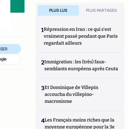
s
PLUS LUS
PLUS PARTAGES
1
Répression en Iran : ce qui s'est
vraiment passé pendant que Paris
regardait ailleurs
SER
ogle
2
Immigration : les (très) faux-
semblants européens après Ceuta
3
Et Dominique de Villepin
accoucha du villepino-
macronisme
4
Les Français moins riches que la
moyenne européenne pour la 3e