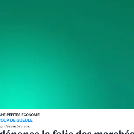
UNE
›
PÉPITES
›
ECONOMIE
COUP DE GUEULE
23 décembre 2011