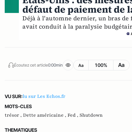
Etats-Unis : des mesure
défaut de paiement de l
Déjà à l'automne dernier, un bras de f
avait conduit à la paralysie budgétai
Aa
100%
Écoutez cet article
0:00min
Aa
lu sur Les Echos.fr
VU SUR:
MOTS-CLES
trésor ,
Dette américaine ,
Fed ,
Shutdown
THEMATIQUES