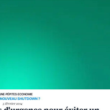
UNE
›
PÉPITES
›
ECONOMIE
 NOUVEAU SHUTDOWN ?
5 février 2014