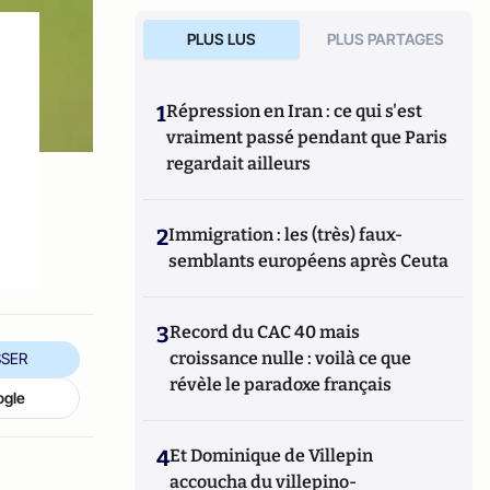
PLUS LUS
PLUS PARTAGES
s
1
Répression en Iran : ce qui s'est
vraiment passé pendant que Paris
regardait ailleurs
2
Immigration : les (très) faux-
semblants européens après Ceuta
3
Record du CAC 40 mais
croissance nulle : voilà ce que
SER
révèle le paradoxe français
ogle
4
Et Dominique de Villepin
accoucha du villepino-