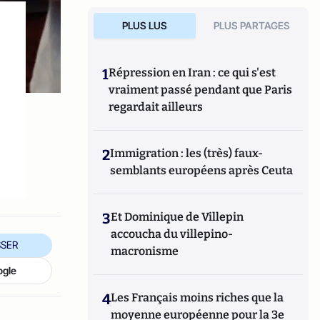
PLUS LUS
PLUS PARTAGES
1
Répression en Iran : ce qui s'est
vraiment passé pendant que Paris
regardait ailleurs
2
Immigration : les (très) faux-
semblants européens après Ceuta
3
Et Dominique de Villepin
accoucha du villepino-
SER
macronisme
ogle
4
Les Français moins riches que la
moyenne européenne pour la 3e