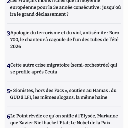
2
Les Français moins riches que la moyenne
européenne pour la 3e année consécutive : jusqu'où
ira le grand déclassement ?
3
Apologie du terrorisme et du viol, antisémite : Boro
700, le chanteur à cagoule de l’un des tubes de l’été
2026
4
Cette autre crise migratoire (semi-orchestrée) qui
se profile après Ceuta
5
« Sionistes, hors des Facs », soutien au Hamas : du
GUD à LFI, les mêmes slogans, la même haine
6
Le Point révèle ce qu'on sniffe à l'Elysée, Marianne
que Xavier Niel hacke l'Etat; Le Nobel de la Paix