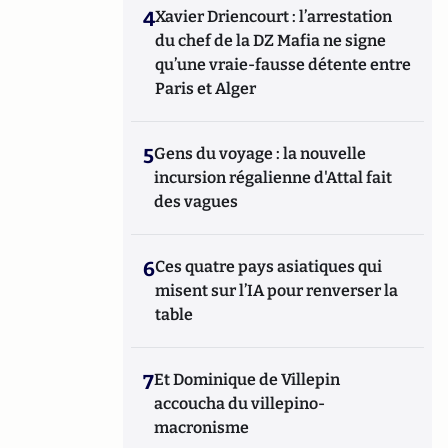
4
Xavier Driencourt : l’arrestation
du chef de la DZ Mafia ne signe
qu’une vraie-fausse détente entre
Paris et Alger
5
Gens du voyage : la nouvelle
incursion régalienne d'Attal fait
des vagues
6
Ces quatre pays asiatiques qui
misent sur l’IA pour renverser la
table
7
Et Dominique de Villepin
accoucha du villepino-
macronisme