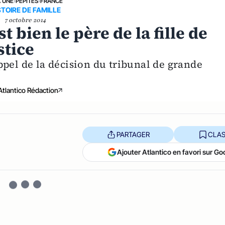
A UNE
›
PÉPITES
›
FRANCE
STOIRE DE FAMILLE
7 octobre 2014
bien le père de la fille de
stice
ppel de la décision du tribunal de grande
Atlantico Rédaction
PARTAGER
CLAS
Ajouter Atlantico en favori sur Go