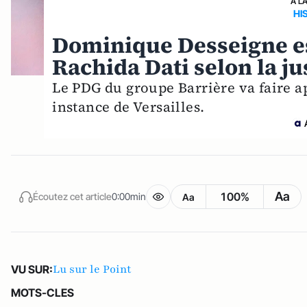
A L
HI
Dominique Desseigne est 
Rachida Dati selon la ju
Le PDG du groupe Barrière va faire a
instance de Versailles.
Aa
100%
Écoutez cet article
0:00min
Aa
Lu sur le Point
VU SUR:
MOTS-CLES