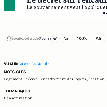
Le décret sur l'encad
Le gouvernement veut l'appliquer 
Aa
100%
Écoutez cet article
0:00min
Aa
Lu sur Le Monde
VU SUR:
MOTS-CLES
Logement ,
décret ,
encadrement des loyers ,
location 
THEMATIQUES
Consommation