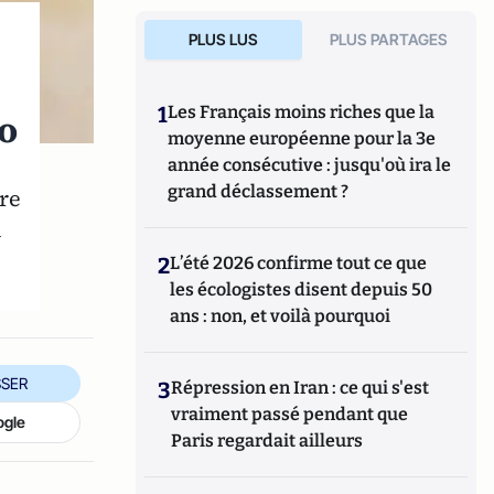
PLUS LUS
PLUS PARTAGES
1
Les Français moins riches que la
o
moyenne européenne pour la 3e
année consécutive : jusqu'où ira le
grand déclassement ?
tre
u
2
L’été 2026 confirme tout ce que
les écologistes disent depuis 50
ans : non, et voilà pourquoi
SER
3
Répression en Iran : ce qui s'est
vraiment passé pendant que
ogle
Paris regardait ailleurs