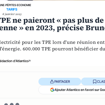
UNE
›
PÉPITES
›
ECONOMIE
TARIFS
6 janvier 2023
TPE ne paieront « pas plus de
nne » en 2023, précise Brun
’électricité pour les TPE lors d'une réunion en
d'énergie. 600.000 TPE pourront bénéficier d
édaction d'Atlantico
PARTAGER
CLAS
Ajouter Atlantico en favori sur Go