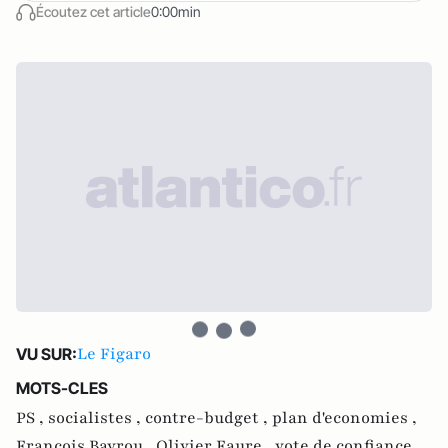
Écoutez cet article
0:00min
Le Figaro
VU SUR:
MOTS-CLES
PS ,
socialistes ,
contre-budget ,
plan d'economies ,
François Bayrou ,
Olivier Faure ,
vote de confiance ,