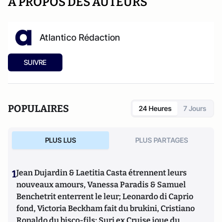
A PROPOS DES AUTEURS
Atlantico Rédaction
SUIVRE
POPULAIRES
24 Heures
7 Jours
PLUS LUS
PLUS PARTAGES
1
Jean Dujardin & Laetitia Casta étrennent leurs
nouveaux amours, Vanessa Paradis & Samuel
Benchetrit enterrent le leur; Leonardo di Caprio
fond, Victoria Beckham fait du brukini, Cristiano
Ronaldo du bisco-fils; Suri ex Cruise joue du