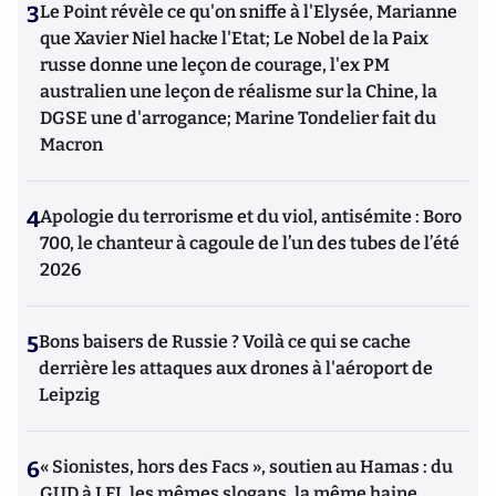
3
Le Point révèle ce qu'on sniffe à l'Elysée, Marianne
que Xavier Niel hacke l'Etat; Le Nobel de la Paix
russe donne une leçon de courage, l'ex PM
australien une leçon de réalisme sur la Chine, la
DGSE une d'arrogance; Marine Tondelier fait du
Macron
4
Apologie du terrorisme et du viol, antisémite : Boro
700, le chanteur à cagoule de l’un des tubes de l’été
2026
5
Bons baisers de Russie ? Voilà ce qui se cache
derrière les attaques aux drones à l'aéroport de
Leipzig
6
« Sionistes, hors des Facs », soutien au Hamas : du
GUD à LFI, les mêmes slogans, la même haine