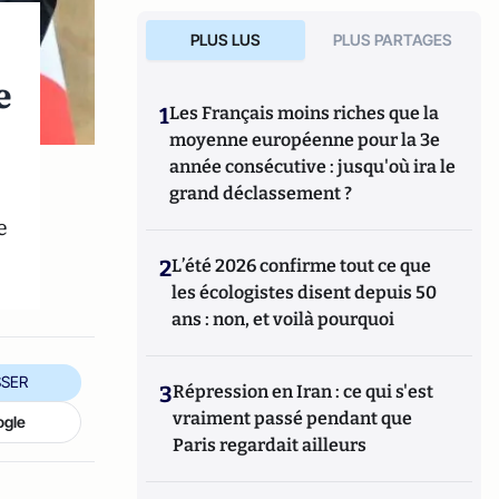
PLUS LUS
PLUS PARTAGES
e
1
Les Français moins riches que la
moyenne européenne pour la 3e
année consécutive : jusqu'où ira le
grand déclassement ?
e
2
L’été 2026 confirme tout ce que
les écologistes disent depuis 50
ans : non, et voilà pourquoi
SER
3
Répression en Iran : ce qui s'est
vraiment passé pendant que
ogle
Paris regardait ailleurs