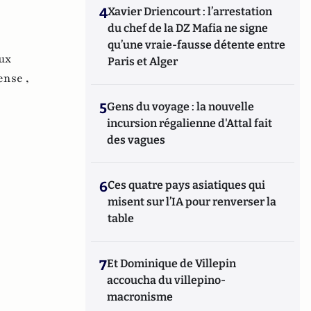
4
Xavier Driencourt : l’arrestation
du chef de la DZ Mafia ne signe
qu’une vraie-fausse détente entre
ux
Paris et Alger
ense ,
5
Gens du voyage : la nouvelle
incursion régalienne d'Attal fait
des vagues
6
Ces quatre pays asiatiques qui
misent sur l’IA pour renverser la
table
7
Et Dominique de Villepin
accoucha du villepino-
macronisme