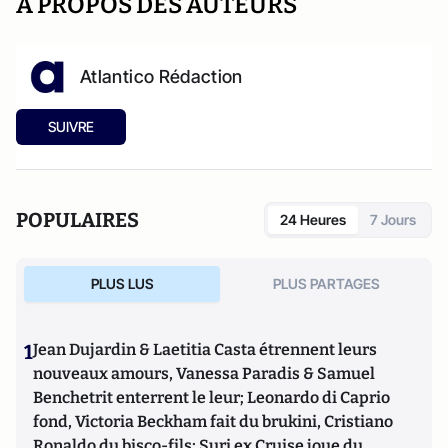
A PROPOS DES AUTEURS
Atlantico Rédaction
SUIVRE
POPULAIRES
24 Heures
7 Jours
PLUS LUS
PLUS PARTAGES
1
Jean Dujardin & Laetitia Casta étrennent leurs
nouveaux amours, Vanessa Paradis & Samuel
Benchetrit enterrent le leur; Leonardo di Caprio
fond, Victoria Beckham fait du brukini, Cristiano
Ronaldo du bisco-fils; Suri ex Cruise joue du