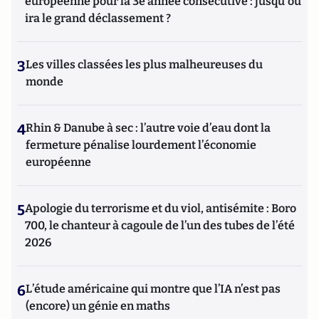
européenne pour la 3e année consécutive : jusqu'où
ira le grand déclassement ?
3
Les villes classées les plus malheureuses du
monde
4
Rhin & Danube à sec : l’autre voie d’eau dont la
fermeture pénalise lourdement l’économie
européenne
5
Apologie du terrorisme et du viol, antisémite : Boro
700, le chanteur à cagoule de l’un des tubes de l’été
2026
6
L’étude américaine qui montre que l’IA n’est pas
(encore) un génie en maths