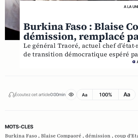
A LA UN
Burkina Faso : Blaise 
démission, remplacé p
Le général Traoré, actuel chef d’état
de transition démocratique espéré par 
Aa
100%
Écoutez cet article
0:00min
Aa
MOTS-CLES
Burkina Faso ,
Blaise Compaoré ,
démission ,
coup d'Et