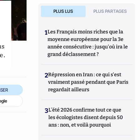
PLUS LUS
PLUS PARTAGES
1
Les Français moins riches que la
moyenne européenne pour la 3e
us
année consécutive : jusqu'où ira le
e.
grand déclassement ?
2
Répression en Iran : ce qui s'est
vraiment passé pendant que Paris
regardait ailleurs
SER
ogle
3
L’été 2026 confirme tout ce que
les écologistes disent depuis 50
ans : non, et voilà pourquoi