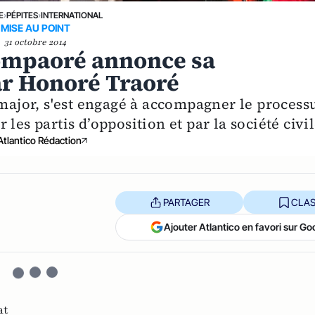
E
›
PÉPITES
›
INTERNATIONAL
MISE AU POINT
31 octobre 2014
Compaoré annonce sa
ar Honoré Traoré
-major, s'est engagé à accompagner le process
les partis d’opposition et par la société civil
Atlantico Rédaction
PARTAGER
CLAS
Ajouter Atlantico en favori sur Go
at