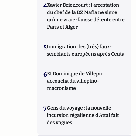
4
Xavier Driencourt : l’arrestation
du chef de la DZ Mafia ne signe
qu’une vraie-fausse détente entre
Paris et Alger
5
Immigration : les (très) faux-
semblants européens après Ceuta
6
Et Dominique de Villepin
accoucha du villepino-
macronisme
7
Gens du voyage : la nouvelle
incursion régalienne d'Attal fait
des vagues