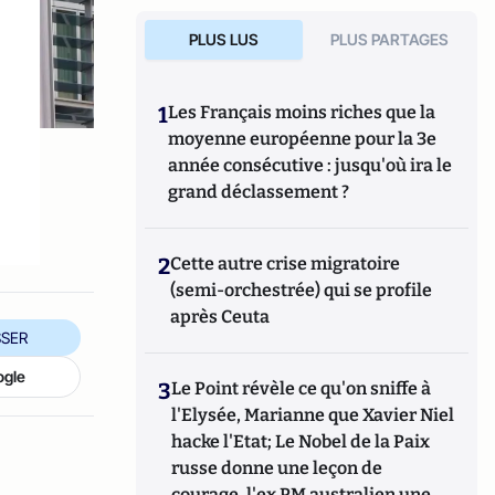
PLUS LUS
PLUS PARTAGES
1
Les Français moins riches que la
moyenne européenne pour la 3e
année consécutive : jusqu'où ira le
grand déclassement ?
2
Cette autre crise migratoire
(semi-orchestrée) qui se profile
après Ceuta
SER
ogle
3
Le Point révèle ce qu'on sniffe à
l'Elysée, Marianne que Xavier Niel
hacke l'Etat; Le Nobel de la Paix
russe donne une leçon de
courage, l'ex PM australien une