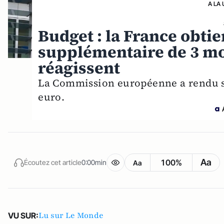
A LA 
Budget : la France obtie
supplémentaire de 3 moi
réagissent
La Commission européenne a rendu so
euro.
Aa
100%
Écoutez cet article
0:00min
Aa
Lu sur Le Monde
VU SUR: