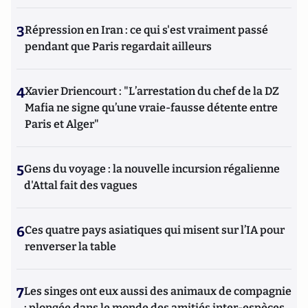
3
Répression en Iran : ce qui s'est vraiment passé
pendant que Paris regardait ailleurs
4
Xavier Driencourt : "L’arrestation du chef de la DZ
Mafia ne signe qu’une vraie-fausse détente entre
Paris et Alger"
5
Gens du voyage : la nouvelle incursion régalienne
d'Attal fait des vagues
6
Ces quatre pays asiatiques qui misent sur l’IA pour
renverser la table
7
Les singes ont eux aussi des animaux de compagnie
: plongée dans le monde des amitiés inter-espèces