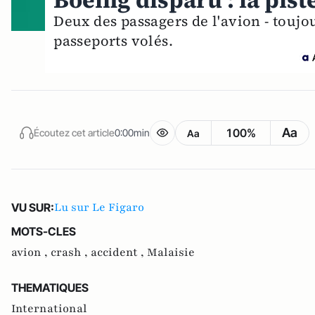
Boeing disparu : la pist
Deux des passagers de l'avion - toujo
passeports volés.
Aa
100%
Écoutez cet article
0:00min
Aa
Lu sur Le Figaro
VU SUR:
MOTS-CLES
avion ,
crash ,
accident ,
Malaisie
THEMATIQUES
International