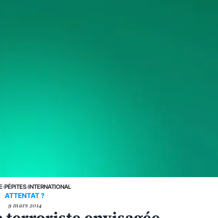
E
›
PÉPITES
›
INTERNATIONAL
ATTENTAT ?
9 mars 2014