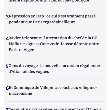
disent depuis 50 ans : non, et voilà pourquoi
3
Répression en Iran : ce qui s'est vraiment passé
pendant que Paris regardait ailleurs
4
Xavier Driencourt : l’arrestation du chef de la DZ
Mafia ne signe qu’une vraie-fausse détente entre
Paris et Alger
5
Gens du voyage : la nouvelle incursion régalienne
d'Attal fait des vagues
6
Et Dominique de Villepin accoucha du villepino-
macronisme
Ces quatre pays asiatiques qui misent sur l’IA pour