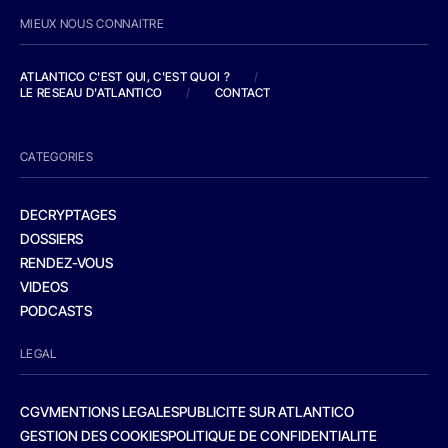
MIEUX NOUS CONNAITRE
ATLANTICO C'EST QUI, C'EST QUOI ?
/
LE RESEAU D'ATLANTICO
/
CONTACT
CATEGORIES
DECRYPTAGES
DOSSIERS
RENDEZ-VOUS
VIDEOS
PODCASTS
LEGAL
CGV
MENTIONS LEGALES
PUBLICITE SUR ATLANTICO
GESTION DES COOKIES
POLITIQUE DE CONFIDENTIALITE