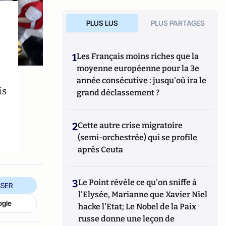
PLUS LUS
PLUS PARTAGES
1
Les Français moins riches que la
moyenne européenne pour la 3e
année consécutive : jusqu'où ira le
is
grand déclassement ?
2
Cette autre crise migratoire
(semi-orchestrée) qui se profile
après Ceuta
3
Le Point révèle ce qu'on sniffe à
SER
l'Elysée, Marianne que Xavier Niel
ogle
hacke l'Etat; Le Nobel de la Paix
russe donne une leçon de