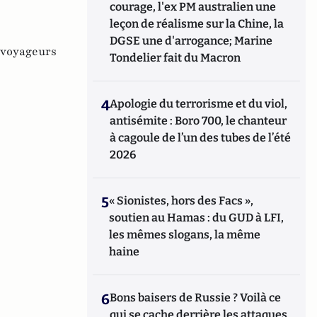
courage, l'ex PM australien une
leçon de réalisme sur la Chine, la
DGSE une d'arrogance; Marine
voyageurs
Tondelier fait du Macron
4
Apologie du terrorisme et du viol,
antisémite : Boro 700, le chanteur
à cagoule de l’un des tubes de l’été
2026
5
« Sionistes, hors des Facs »,
soutien au Hamas : du GUD à LFI,
les mêmes slogans, la même
haine
6
Bons baisers de Russie ? Voilà ce
qui se cache derrière les attaques