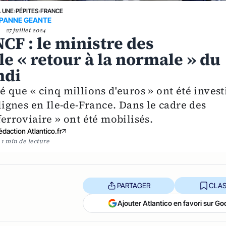
A UNE
›
PÉPITES
›
FRANCE
PANNE GEANTE
27 juillet 2024
CF : le ministre des
le « retour à la normale » du
ndi
é que « cinq millions d'euros » ont été invest
 lignes en Ile-de-France. Dans le cadre des
ferroviaire » ont été mobilisés.
édaction Atlantico.fr
1 min de lecture
PARTAGER
CLAS
Ajouter Atlantico en favori sur Go