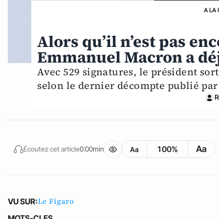
A LA
Alors qu’il n’est pas en
Emmanuel Macron a déjà
Avec 529 signatures, le président sor
selon le dernier décompte publié par 
R
Aa
100%
Écoutez cet article
0:00min
Aa
Le Figaro
VU SUR:
MOTS-CLES