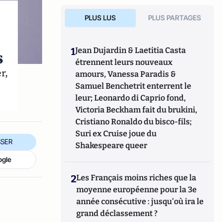
PLUS LUS
PLUS PARTAGES
1
Jean Dujardin & Laetitia Casta
s
étrennent leurs nouveaux
r,
amours, Vanessa Paradis &
Samuel Benchetrit enterrent le
leur; Leonardo di Caprio fond,
Victoria Beckham fait du brukini,
Cristiano Ronaldo du bisco-fils;
Suri ex Cruise joue du
SER
Shakespeare queer
ogle
2
Les Français moins riches que la
moyenne européenne pour la 3e
année consécutive : jusqu'où ira le
grand déclassement ?