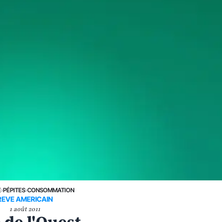
E
›
PÉPITES
›
CONSOMMATION
REVE AMERICAIN
1 août 2011