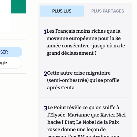
PLUS LUS
PLUS PARTAGES
1
Les Français moins riches que la
moyenne européenne pour la 3e
année consécutive : jusqu'où ira le
SER
grand déclassement ?
ogle
2
Cette autre crise migratoire
(semi-orchestrée) qui se profile
après Ceuta
3
Le Point révèle ce qu'on sniffe à
l'Elysée, Marianne que Xavier Niel
hacke l'Etat; Le Nobel de la Paix
russe donne une leçon de
courage, l'ex PM australien une