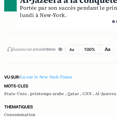
Al-Jazeera à la conquête
Portée par son succès pendant le pri
lundi à New-York.
Aa
100%
Écoutez cet article
0:00min
Aa
Lu sur le New-York Times
VU SUR:
MOTS-CLES
Etats-Unis ,
printemps arabe ,
Qatar ,
CNN ,
Al-Jazeera
THEMATIQUES
Consommation