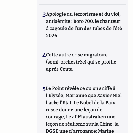
3
Apologie du terrorisme et du viol,
antisémite : Boro 700, le chanteur
à cagoule de l’un des tubes de l’été
2026
4
Cette autre crise migratoire
(semi-orchestrée) qui se profile
après Ceuta
5
Le Point révèle ce qu'on sniffe à
l'Elysée, Marianne que Xavier Niel
hacke l'Etat; Le Nobel de la Paix
russe donne une leçon de
courage, l'ex PM australien une
leçon de réalisme sur la Chine, la
DGSE une d'arrogance; Marine