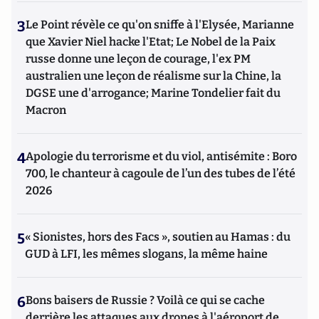
3
Le Point révèle ce qu'on sniffe à l'Elysée, Marianne
que Xavier Niel hacke l'Etat; Le Nobel de la Paix
russe donne une leçon de courage, l'ex PM
australien une leçon de réalisme sur la Chine, la
DGSE une d'arrogance; Marine Tondelier fait du
Macron
4
Apologie du terrorisme et du viol, antisémite : Boro
700, le chanteur à cagoule de l’un des tubes de l’été
2026
5
« Sionistes, hors des Facs », soutien au Hamas : du
GUD à LFI, les mêmes slogans, la même haine
6
Bons baisers de Russie ? Voilà ce qui se cache
derrière les attaques aux drones à l'aéroport de