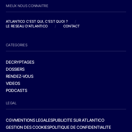
MIEUX NOUS CONNAITRE
ATLANTICO C'EST QUI, C'EST QUOI ?
/
LE RESEAU D'ATLANTICO
/
CONTACT
CATEGORIES
DECRYPTAGES
DOSSIERS
RENDEZ-VOUS
VIDEOS
PODCASTS
LEGAL
CGV
MENTIONS LEGALES
PUBLICITE SUR ATLANTICO
GESTION DES COOKIES
POLITIQUE DE CONFIDENTIALITE