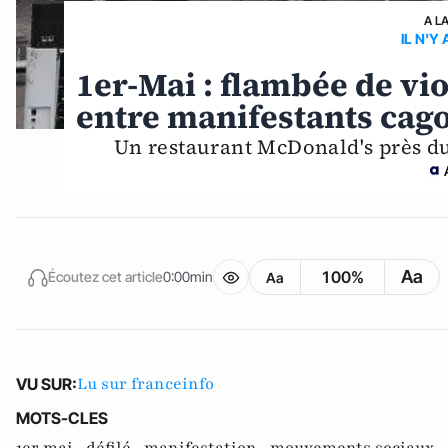
A L
IL N'Y
1er-Mai : flambée de vi
entre manifestants cagou
Un restaurant McDonald's près du
Aa
100%
Écoutez cet article
0:00min
Aa
Lu sur franceinfo
VU SUR:
MOTS-CLES
1er mai ,
défilé ,
manifestation ,
mouvements sociaux ,