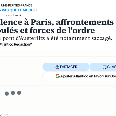
A UNE
›
PÉPITES
›
FRANCE
 A PAS QUE LE MUGUET
1 mai 2018
olence à Paris, affrontements
lés et forces de l'ordre
 pont d'Austerlitz a été notamment saccagé.
Atlantico Rédaction
PARTAGER
CLAS
Ajouter Atlantico en favori sur Go
CGT