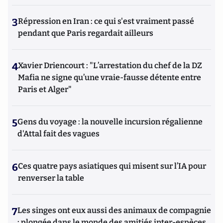
3
Répression en Iran : ce qui s'est vraiment passé
pendant que Paris regardait ailleurs
4
Xavier Driencourt : "L’arrestation du chef de la DZ
Mafia ne signe qu’une vraie-fausse détente entre
Paris et Alger"
5
Gens du voyage : la nouvelle incursion régalienne
d'Attal fait des vagues
6
Ces quatre pays asiatiques qui misent sur l’IA pour
renverser la table
7
Les singes ont eux aussi des animaux de compagnie
: plongée dans le monde des amitiés inter-espèces