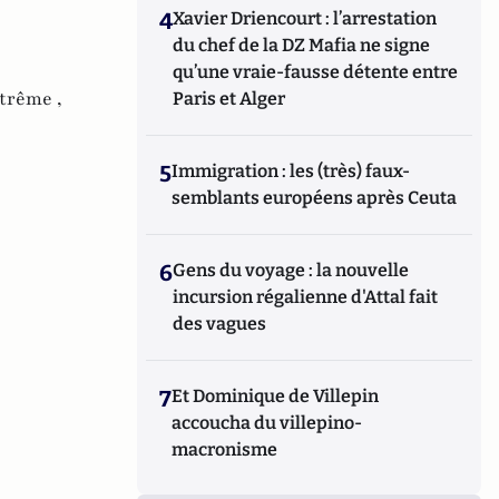
4
Xavier Driencourt : l’arrestation
du chef de la DZ Mafia ne signe
qu’une vraie-fausse détente entre
trême ,
Paris et Alger
5
Immigration : les (très) faux-
semblants européens après Ceuta
6
Gens du voyage : la nouvelle
incursion régalienne d'Attal fait
des vagues
7
Et Dominique de Villepin
accoucha du villepino-
macronisme