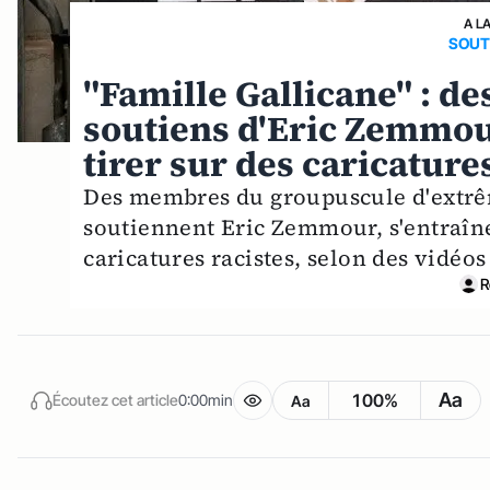
A L
SOUT
"Famille Gallicane" : de
soutiens d'Eric Zemmour
tirer sur des caricature
Des membres du groupuscule d'extrêm
soutiennent Eric Zemmour, s'entraînen
caricatures racistes, selon des vidéo
R
Aa
100%
Écoutez cet article
0:00min
Aa