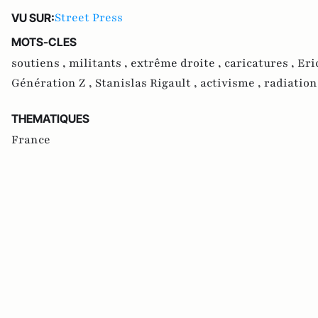
Street Press
VU SUR:
MOTS-CLES
soutiens ,
militants ,
extrême droite ,
caricatures ,
Eri
Génération Z ,
Stanislas Rigault ,
activisme ,
radiation
THEMATIQUES
France