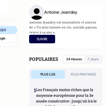
sont accessibles au grand public, d'autres
informations plus spécialisées figurent sur
Antoine Jeandey
wikiagri.fr
Antoine Jeandey est journaliste et auteur
de
« Tu m’as laissée en vie, suicide paysan
SER
veuve à 24 ans ».
ogle
SUIVRE
POPULAIRES
24 Heures
7 Jours
PLUS LUS
PLUS PARTAGES
1
Les Français moins riches que la
moyenne européenne pour la 3e
année consécutive : jusqu'où ira le