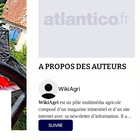
A PROPOS DES AUTEURS
WikiAgri
WikiAgri
est un pôle multimédia agricole
composé d’un magazine trimestriel et d’un
site
internet
avec sa newsletter d’information. Il a
pour philosophie de partager, avec les
SUIVRE
agriculteurs, les informations et les réflexions sur
l’agriculture. Les articles partagés sur Atlantico