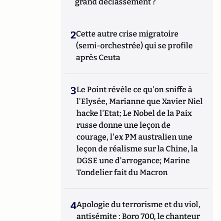
grand déclassement ?
2
Cette autre crise migratoire
(semi-orchestrée) qui se profile
après Ceuta
3
Le Point révèle ce qu'on sniffe à
l'Elysée, Marianne que Xavier Niel
hacke l'Etat; Le Nobel de la Paix
russe donne une leçon de
courage, l'ex PM australien une
leçon de réalisme sur la Chine, la
DGSE une d'arrogance; Marine
Tondelier fait du Macron
4
Apologie du terrorisme et du viol,
antisémite : Boro 700, le chanteur