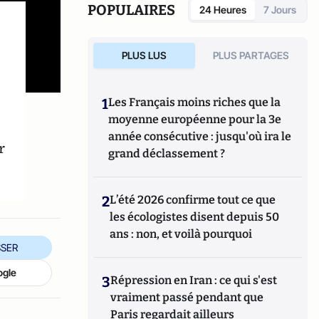
POPULAIRES
24 Heures
7 Jours
PLUS LUS
PLUS PARTAGES
1
Les Français moins riches que la
moyenne européenne pour la 3e
année consécutive : jusqu'où ira le
r
grand déclassement ?
2
L’été 2026 confirme tout ce que
les écologistes disent depuis 50
ans : non, et voilà pourquoi
SER
ogle
3
Répression en Iran : ce qui s'est
vraiment passé pendant que
Paris regardait ailleurs