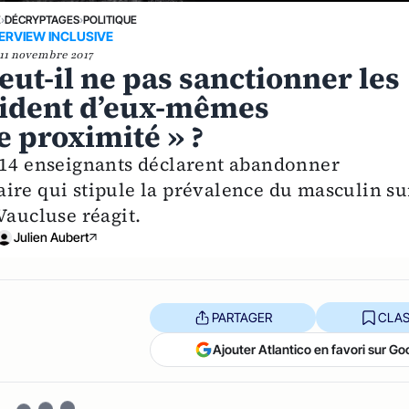
E
›
DÉCRYPTAGES
›
POLITIQUE
ERVIEW INCLUSIVE
11 novembre 2017
ut-il ne pas sanctionner les
cident d’eux-mêmes
e proximité » ?
 314 enseignants déclarent abandonner
ire qui stipule la prévalence du masculin su
Vaucluse réagit.
Julien Aubert
PARTAGER
CLAS
Ajouter Atlantico en favori sur Go