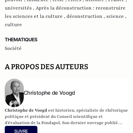
universités ,
Après la déconstruction : reconstruire
les sciences et la culture ,
déconstruction ,
science ,
culture
THEMATIQUES
Société
A PROPOS DES AUTEURS
Christophe de Voogd
Christophe de Voogd
est historien, spécialiste de rhétorique
politique et président du Conseil scientifique et
d'évaluation de la Fondapol. Son dernier ouvrage publié
est
Victoire populiste aux Pays-Bas, spécificité nationale ou
SUIVRE