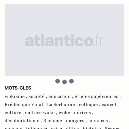
MOTS-CLES
wokisme ,
société ,
éducation ,
études supérieures ,
Frédérique Vidal ,
La Sorbonne ,
colloque ,
cancel
culture ,
culture woke ,
woke ,
dérives ,
décolonialisme ,
Racisme ,
dangers ,
menaces ,
pouvoir ,
influence ,
crise ,
élites ,
histoire ,
France ,