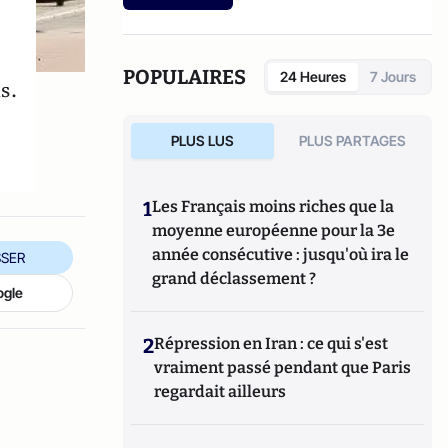
la qualité des soins.
POPULAIRES
24 Heures
7 Jours
s.
PLUS LUS
PLUS PARTAGES
1
Les Français moins riches que la
moyenne européenne pour la 3e
année consécutive : jusqu'où ira le
SER
grand déclassement ?
ogle
2
Répression en Iran : ce qui s'est
vraiment passé pendant que Paris
regardait ailleurs