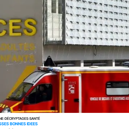
NE
›
DÉCRYPTAGES
›
SANTÉ
SSES BONNES IDEES