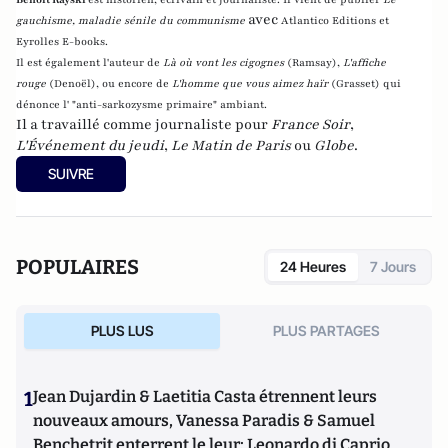
avec
gauchisme, maladie sénile du communisme
Atlantico Editions et
Eyrolles E-books.
Il est également l'auteur de
Là où vont les cigognes
(Ramsay),
L'affiche
rouge
(Denoël), ou encore de
L'homme que vous aimez haïr
(Grasset)
qui
dénonce l' "anti-sarkozysme primaire" ambiant.
Il a travaillé comme journaliste pour
France Soir
,
L'Événement du jeudi
,
Le Matin de Paris
ou
Globe
.
SUIVRE
POPULAIRES
24 Heures
7 Jours
PLUS LUS
PLUS PARTAGES
1
Jean Dujardin & Laetitia Casta étrennent leurs
nouveaux amours, Vanessa Paradis & Samuel
Benchetrit enterrent le leur; Leonardo di Caprio