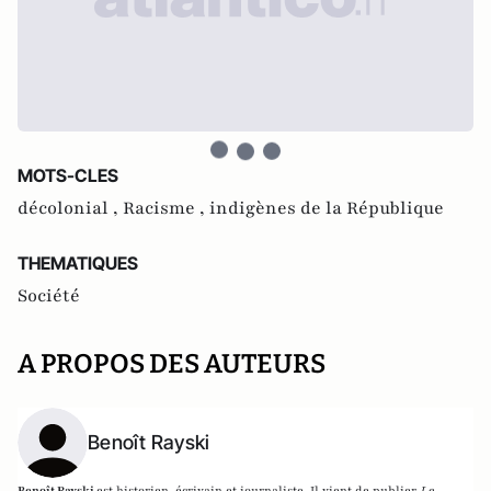
MOTS-CLES
décolonial ,
Racisme ,
indigènes de la République
THEMATIQUES
Société
A PROPOS DES AUTEURS
Benoît Rayski
Benoît Rayski
est historien, écrivain et journaliste. Il vient de publier
Le