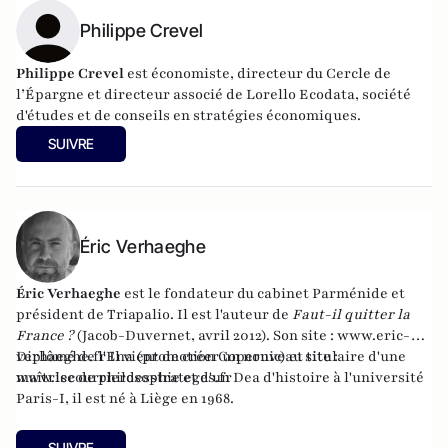
Philippe Crevel
Philippe Crevel
est économiste, directeur du Cercle de
l’Épargne et directeur associé de
Lorello Ecodata
, société
d'études et de conseils en stratégies économiques.
SUIVRE
Éric Verhaeghe
Éric Verhaeghe
est le fondateur du
cabinet Parménide
et
président de
Triapalio
. Il est l'auteur de
Faut-il quitter la
France ?
(Jacob-Duvernet, avril 2012). Son site :
www.eric-
verhaeghe.fr
Diplômé de l'Ena (promotion Copernic) et titulaire d'une
Il vient de créer un nouveau site :
www.lecourrierdesstrateges.fr
maîtrise de philosophie et d'un Dea d'histoire à l'université
Paris-I, il est né à Liège en 1968.
SUIVRE