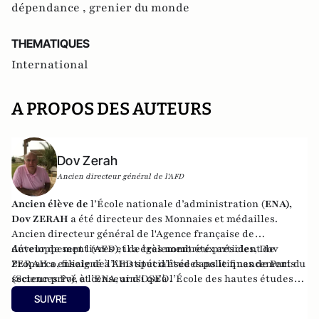
dépendance ,
grenier du monde
THEMATIQUES
International
A PROPOS DES AUTEURS
Dov Zerah
Ancien directeur général de l'AFD
Ancien élève de
l’École nationale d’administration (
ENA),
Dov ZERAH
a été directeur des Monnaies et médailles.
Ancien directeur général de l'Agence française de
développement (AFD), il a également été président de
Auteur de sept livres et de très nombreux articles, Dov
Proparco, filiale de l’AFD spécialisée dans le financement du
ZERAH a enseigné à l’Institut d’études politiques de Paris
secteur privé et censeur d'OSEO.
(Sciences Po), à l’ENA, ainsi qu’à l’École des hautes études
commerciales de Paris (HEC). Conseiller municipal de
SUIVRE
Neuilly-sur-Seine de 2008 à 2014, et à nouveau depuis 2020.