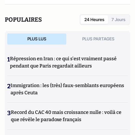
Administrateur du Consistoire de Paris de 1998 à 2006 et de
2010 à 2018, il en a été le président en 2010.
POPULAIRES
24 Heures
7 Jours
PLUS LUS
PLUS PARTAGES
1
Répression en Iran : ce qui s'est vraiment passé
pendant que Paris regardait ailleurs
2
Immigration : les (très) faux-semblants européens
après Ceuta
3
Record du CAC 40 mais croissance nulle : voilà ce
que révèle le paradoxe français