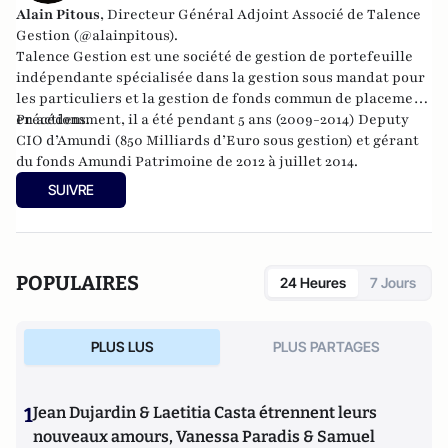
Alain Pitous
, Directeur Général Adjoint Associé de
Talence
Gestion
(@alainpitous).
Talence Gestion
est une société de gestion de portefeuille
indépendante spécialisée dans la gestion sous mandat pour
les particuliers et la gestion de fonds commun de placement
en actions.
Précédemment, il a été pendant 5 ans (2009-2014) Deputy
CIO d’Amundi (850 Milliards d’Euro sous gestion) et gérant
du fonds Amundi Patrimoine de 2012 à juillet 2014.
SUIVRE
POPULAIRES
24 Heures
7 Jours
PLUS LUS
PLUS PARTAGES
1
Jean Dujardin & Laetitia Casta étrennent leurs
nouveaux amours, Vanessa Paradis & Samuel