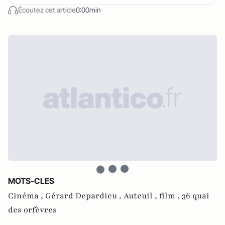
Écoutez cet article
0:00min
MOTS-CLES
Cinéma ,
Gérard Depardieu ,
Auteuil ,
film ,
36 quai
des orfèvres