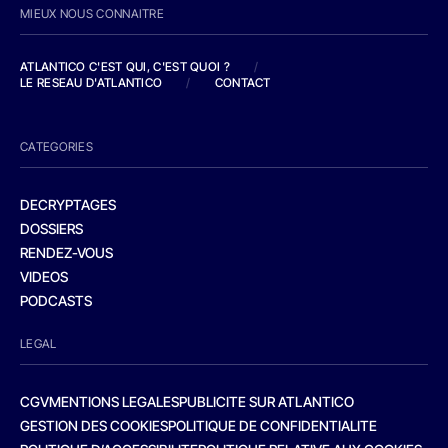
MIEUX NOUS CONNAITRE
ATLANTICO C'EST QUI, C'EST QUOI ?
/
LE RESEAU D'ATLANTICO
/
CONTACT
CATEGORIES
DECRYPTAGES
DOSSIERS
RENDEZ-VOUS
VIDEOS
PODCASTS
LEGAL
CGV
MENTIONS LEGALES
PUBLICITE SUR ATLANTICO
GESTION DES COOKIES
POLITIQUE DE CONFIDENTIALITE