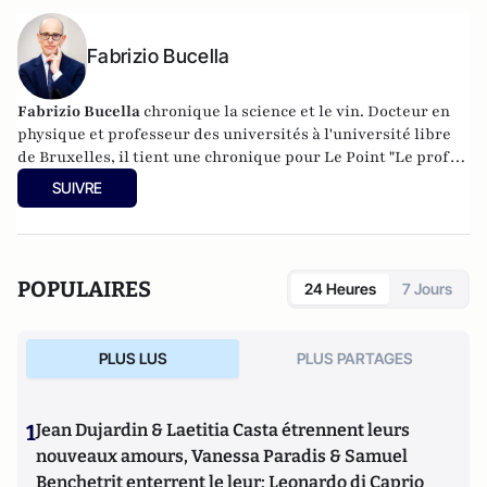
Fabrizio Bucella
Fabrizio Bucella
chronique la science et le vin. Docteur en
physique et professeur des universités à l'université libre
de Bruxelles, il tient une chronique pour Le Point "Le prof
en liberté". Chaque semaine, on le retrouve dans le poste de
SUIVRE
radio et télévision belge de service public (RTBF). Sur les
réseaux sociaux, il publie quotidiennement une vidéo
ludique sur le vin et la science. Ses comptes sont suivis par
plus de 200 000 abonnés.
POPULAIRES
24 Heures
7 Jours
PLUS LUS
PLUS PARTAGES
1
Jean Dujardin & Laetitia Casta étrennent leurs
nouveaux amours, Vanessa Paradis & Samuel
Benchetrit enterrent le leur; Leonardo di Caprio