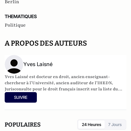
Berlin
THEMATIQUES
Politique
A PROPOS DES AUTEURS
Yves Laisné
Yves Laisné est docteur en droit, ancien enseignant-
chercheur à l’Université, ancien auditeur de l’IHEDN,
Jurisconsulte pour le droit français inscrit sur la liste du
Kammergericht de Berlin et auteur de plusieurs ouvrages
SUIVRE
juridiques. L’auteur cumule, sur un demi-siècle de vie
professionnelle, une expérience diversifiée de la fonction
publique, de l’organisation patronale, de chef d’entreprise,
dans le conseil stratégique, les fusions acquisitions, la
POPULAIRES
24 Heures
7 Jours
transmission d’entreprises. Esprit complètement