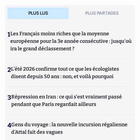
indépendant et profondément libéral, il a mené une
expérience de la métapolitique acquise au cours de longues
PLUS LUS
PLUS PARTAGES
années de lutte contre l’idéologie communiste.
1
Les Français moins riches que la moyenne
européenne pour la 3e année consécutive : jusqu'où
ira le grand déclassement ?
2
L’été 2026 confirme tout ce que les écologistes
disent depuis 50 ans : non, et voilà pourquoi
3
Répression en Iran : ce qui s'est vraiment passé
pendant que Paris regardait ailleurs
4
Gens du voyage : la nouvelle incursion régalienne
d'Attal fait des vagues