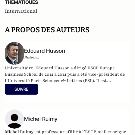
THEMATIQUES
International
A PROPOS DES AUTEURS
Edouard Husson
Historien
Universitaire, Edouard Husson a dirigé
ESCP Europe
Business School
de 2012 à 2014
puis a été vice-président de
l’Université Paris Sciences & Lettres (
PSL
). Il est
actuellement professeur à l’Institut Franco-Allemand
SUIVRE
d’Etudes Européennes (à l’Université de Cergy-Pontoise).
Spécialiste de l’histoire de l’Allemagne et de l’Europe, il
travaille en particulier sur la modernisation politique des
sociétés depuis la Révolution française. Il est l’auteur
d’ouvrages et de nombreux articles sur l’histoire de
Michel Ruimy
l’Allemagne depuis la Révolution française, l’histoire des
mondialisations, l’histoire de la monnaie, l’histoire du
Michel Ruimy
est professeur affilié à l’ESCP, où il enseigne