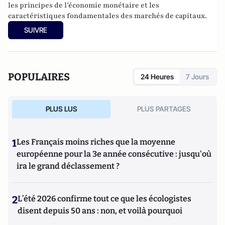
nazisme et des autres violences de masse au XXème siècle
les principes de l’économie monétaire et les
ou l’histoire des relations internationales et des conflits
caractéristiques fondamentales des marchés de capitaux.
contemporains. Il écrit en ce moment une biographie de
SUIVRE
Benjamin Disraëli.
POPULAIRES
24 Heures
7 Jours
PLUS LUS
PLUS PARTAGES
1
Les Français moins riches que la moyenne
européenne pour la 3e année consécutive : jusqu'où
ira le grand déclassement ?
2
L’été 2026 confirme tout ce que les écologistes
disent depuis 50 ans : non, et voilà pourquoi