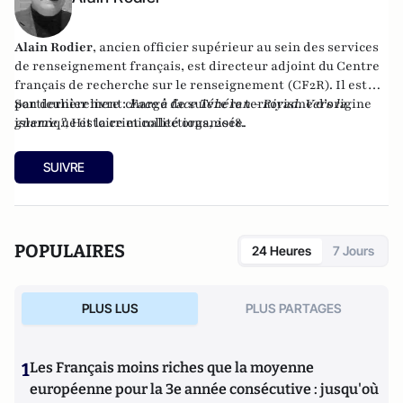
Alain Rodier
, ancien officier supérieur au sein des services
de renseignement français, est directeur adjoint du
Centre
français de recherche sur le renseignement
(CF2R). Il est
particulièrement chargé de suivre le terrorisme d’origine
Son dernier livre :
Face à face Téhéran - Riyad. Vers la
islamique et la criminalité organisée.
guerre ?
, Histoire et collections, 2018.
SUIVRE
POPULAIRES
24 Heures
7 Jours
PLUS LUS
PLUS PARTAGES
1
Les Français moins riches que la moyenne
européenne pour la 3e année consécutive : jusqu'où