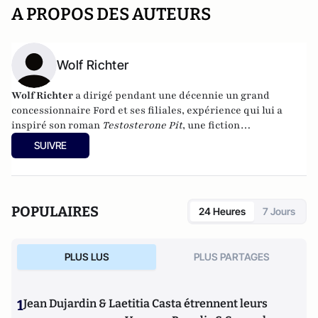
A PROPOS DES AUTEURS
Wolf Richter
Wolf Richter
a dirigé pendant une décennie un grand
concessionnaire Ford et ses filiales, expérience qui lui a
inspiré son roman
Testosterone Pit
, une fiction
humoristique sur le monde des commerciaux et de leurs
SUIVRE
managers. Après 20 ans d'expérience dans la finance à des
postes de direction, il a tout quitté pour faire le tour du
monde. Il tient le blog
Testosterone Pit
.
POPULAIRES
24 Heures
7 Jours
PLUS LUS
PLUS PARTAGES
1
Jean Dujardin & Laetitia Casta étrennent leurs