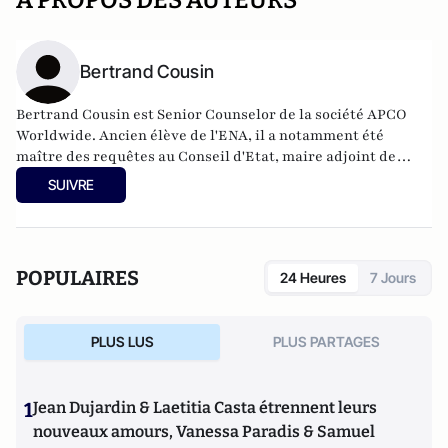
A PROPOS DES AUTEURS
Bertrand Cousin
Bertrand Cousin est Senior Counselor de la société APCO
Worldwide. Ancien élève de l'ENA, il a notamment été
maître des requêtes au Conseil d'Etat, maire adjoint de
Brest et député.
SUIVRE
POPULAIRES
24 Heures
7 Jours
PLUS LUS
PLUS PARTAGES
1
Jean Dujardin & Laetitia Casta étrennent leurs
nouveaux amours, Vanessa Paradis & Samuel