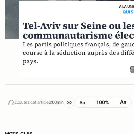
A LA UN
QUI S
Tel-Aviv sur Seine ou l
communautarisme élec
Les partis politiques français, de ga
course à la séduction auprès des diff
pays.
Aa
100%
Écoutez cet article
0:00min
Aa
MOTS-CLES