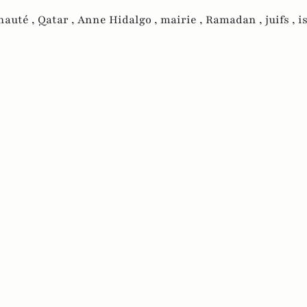
auté ,
Qatar ,
Anne Hidalgo ,
mairie ,
Ramadan ,
juifs ,
i