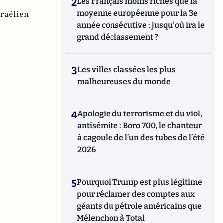
2
Les Français moins riches que la
moyenne européenne pour la 3e
sraélien
année consécutive : jusqu'où ira le
grand déclassement ?
3
Les villes classées les plus
malheureuses du monde
4
Apologie du terrorisme et du viol,
antisémite : Boro 700, le chanteur
à cagoule de l’un des tubes de l’été
2026
5
Pourquoi Trump est plus légitime
pour réclamer des comptes aux
géants du pétrole américains que
Mélenchon à Total